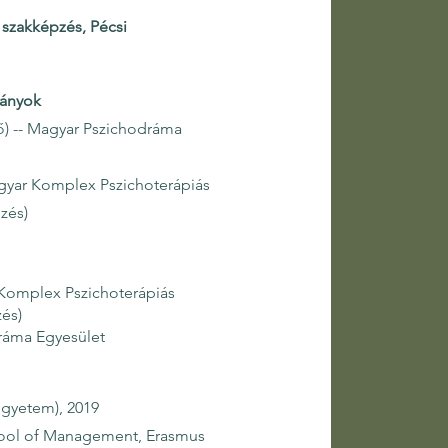
 szakképzés, Pécsi
mányok
ő) -- Magyar Pszichodráma
Magyar Komplex Pszichoterápiás
zés)
r Komplex Pszichoterápiás
zés)
dráma Egyesület
gyetem), 2019
hool of Management, Erasmus