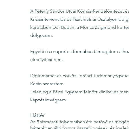
A Péterfy Sándor Utcai Kórház-Rendelőintézet é
Krízisintervenciós és Pszichiátriai Osztályon d
keretében Dél-Budán, a Móricz Zsigmond körtér 
dolgozom.
Egyéni és csoportos formában támogatom a hoz
elmélyítésében.
Diplomámat az Eötvös Loránd Tudományegyetem
Karán szereztem.
Jelenleg a Pécsi Egyetem felnőtt klinikai és men
képzését végzem.
Háttér
Az önismereti folyamatban átélhetővé és megér
hátterében álló fontos összefüggések, és így lehe