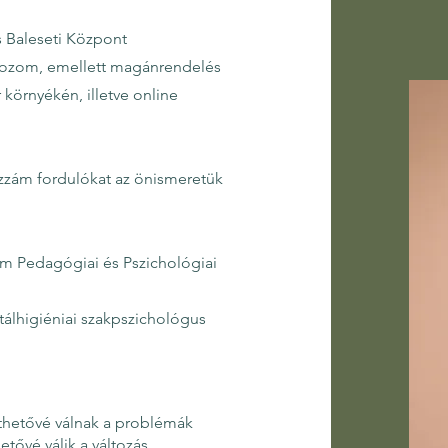
s Baleseti Központ
olgozom, emellett magánrendelés
környékén, illetve online
zám fordulókat az önismeretük
 Pedagógiai és Pszichológiai
tálhigiéniai szakpszichológus
thetővé válnak a problémák
tővé válik a változás.