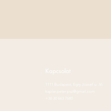
Kapcsolat
1111 Budapest,
Egry József u. 36.
kaplar.peter.psz@gmail.com
+36 30 663 7680