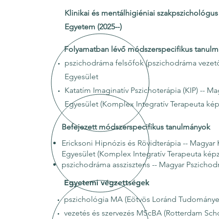
Klinikai és mentálhigiéniai szakpszichológus
Egyetem (2025--)
Folyamatban lévő módszerspecifikus tanul
pszichodráma felsőfok (pszichodráma vezet
Egyesület
Katatím Imaginatív Pszichoterápia (KIP) -- 
Egyesület (Komplex Integratív Terapeuta kép
Befejezett módszerspecifikus tanulmányok
Ericksoni Hipnózis és Rövidterápia -- Magya
Egyesület (Komplex Integratív Terapeuta kép
pszichodráma asszisztens -- Magyar Pszicho
Egyetemi végzettségek
pszichológia MA (Eötvös Loránd Tudománye
vezetés és szervezés MScBA (Rotterdam Sc